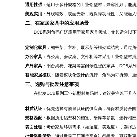
通用性强
：适用于多种规格的工业铝型材，兼容性好，能满
美观实用
：外观精致，表面光滑，既保障功能性，又能融入
二、在家居家具中的应用场景
DCB系列角码广泛应用于家居家具领域，尤其适合以
定制化家具
：如书架、衣柜、展示架等框架式结构，通过角
办公家具
：办公桌、会议桌、文件柜等常采用工业铝型材搭
户外家具
：阳台桌椅、花架等需耐候性强的家具，DCB系
智能家居模块
：随着模块化设计的流行，角码为可拆卸、重
三、选购与批发注意事项
在批发DCB系列工业铝型材角码时，建议关注以下几点
材质认证
：优先选择有质量认证的供应商，确保材质符合国
规格匹配
：根据所用铝型材的槽宽、壁厚等参数，选择相应
表面处理
：考虑家居环境需求（如湿度、美观度），选择适
批量采购优势
：通过世界工厂网等平台进行批发，可获取更